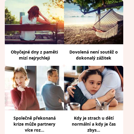
Obyčejné dny z paměti
Dovolená není soutěž o
mizí nejrychleji
dokonalý zážitek
Společně překonaná
Kdy je strach u dětí
krize může partnery
normální a kdy je čas
více roz...
zbys...