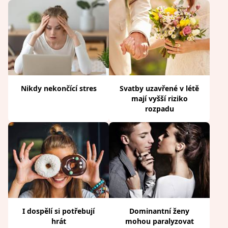
Nikdy nekončící stres
Svatby uzavřené v létě
mají vyšší riziko
rozpadu
I dospělí si potřebují
Dominantní ženy
hrát
mohou paralyzovat