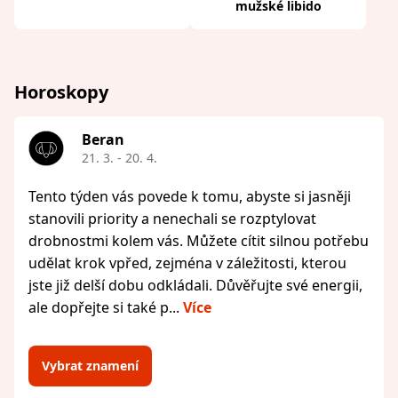
mužské libido
Horoskopy
Beran
21. 3. - 20. 4.
Tento týden vás povede k tomu, abyste si jasněji
stanovili priority a nenechali se rozptylovat
drobnostmi kolem vás. Můžete cítit silnou potřebu
udělat krok vpřed, zejména v záležitosti, kterou
jste již delší dobu odkládali. Důvěřujte své energii,
ale dopřejte si také p...
Více
Vybrat znamení