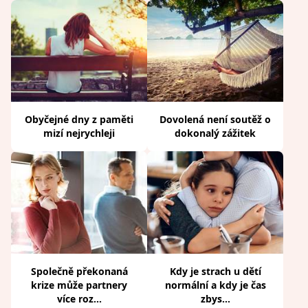
Obyčejné dny z paměti
Dovolená není soutěž o
mizí nejrychleji
dokonalý zážitek
Společně překonaná
Kdy je strach u dětí
krize může partnery
normální a kdy je čas
více roz...
zbys...