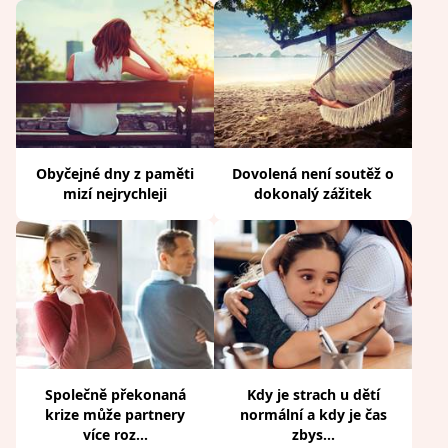
Obyčejné dny z paměti
Dovolená není soutěž o
mizí nejrychleji
dokonalý zážitek
Společně překonaná
Kdy je strach u dětí
krize může partnery
normální a kdy je čas
více roz...
zbys...