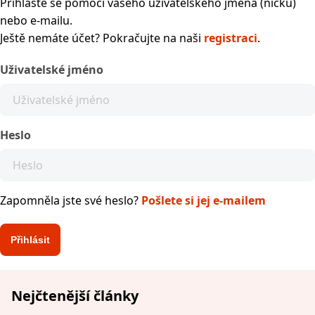
Přihlaste se pomocí vašeho uživatelského jména (nicku)
nebo e-mailu.
Ještě nemáte účet? Pokračujte na naši
registraci
.
Uživatelské jméno
Heslo
Zapomněla jste své heslo?
Pošlete si jej e-mailem
Nejčtenější články