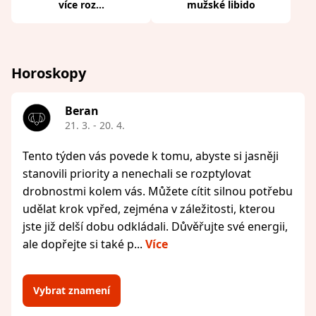
více roz...
mužské libido
Horoskopy
Beran
21. 3. - 20. 4.
Tento týden vás povede k tomu, abyste si jasněji
stanovili priority a nenechali se rozptylovat
drobnostmi kolem vás. Můžete cítit silnou potřebu
udělat krok vpřed, zejména v záležitosti, kterou
jste již delší dobu odkládali. Důvěřujte své energii,
ale dopřejte si také p...
Více
Vybrat znamení