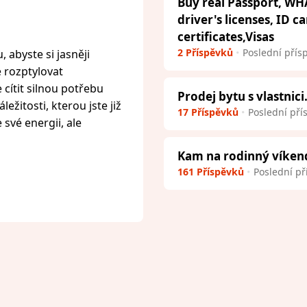
Buy real Passport, WH
driver's licenses, ID c
certificates,Visas
2 Příspěvků
Poslední přís
 abyste si jasněji
e rozptylovat
cítit silnou potřebu
Prodej bytu s vlastnici
ežitosti, kterou jste již
17 Příspěvků
Poslední pří
 své energii, ale
Kam na rodinný víken
161 Příspěvků
Poslední př