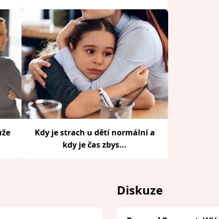
ůže
Kdy je strach u dětí normální a
kdy je čas zbys...
Diskuze