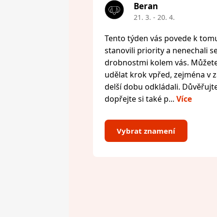
Beran
21. 3. - 20. 4.
Tento týden vás povede k tomu,
stanovili priority a nenechali s
drobnostmi kolem vás. Můžete 
udělat krok vpřed, zejména v zál
delší dobu odkládali. Důvěřujte
dopřejte si také p...
Více
Vybrat znamení