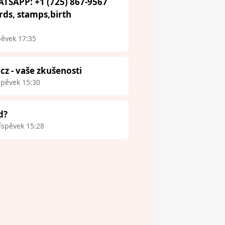
ATSAPP: +1 (725) 867-9567
ards, stamps,birth
pěvek 17:35
.cz - vaše zkušenosti
spěvek 15:30
d?
íspěvek 15:28