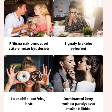
Přílišná náklonnost od
Signály brzkého
ctitele může být děsivá
vyhoření
I dospělí si potřebují
Dominantní ženy
hrát
mohou paralyzovat
mužské libido