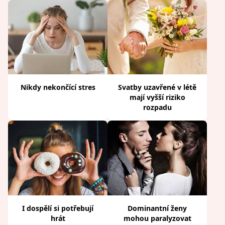
Nikdy nekončící stres
Svatby uzavřené v létě
mají vyšší riziko
rozpadu
I dospělí si potřebují
Dominantní ženy
hrát
mohou paralyzovat