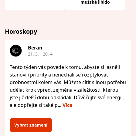
mužské libido
Horoskopy
Beran
21. 3. - 20. 4.
Tento týden vás povede k tomu, abyste si jasněji
stanovili priority a nenechali se rozptylovat
drobnostmi kolem vás. Můžete cítit silnou potřebu
udělat krok vpřed, zejména v záležitosti, kterou
jste již delší dobu odkládali. Důvěřujte své energii,
ale dopřejte si také p...
Více
Vybrat znamení