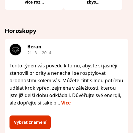
více roz...
zbys...
Horoskopy
Beran
21. 3. - 20. 4.
Tento týden vás povede k tomu, abyste si jasněji
stanovili priority a nenechali se rozptylovat
drobnostmi kolem vás. Můžete cítit silnou potřebu
udělat krok vpřed, zejména v záležitosti, kterou
jste již delší dobu odkládali. Důvěřujte své energii,
ale dopřejte si také p...
Více
Vybrat znamení