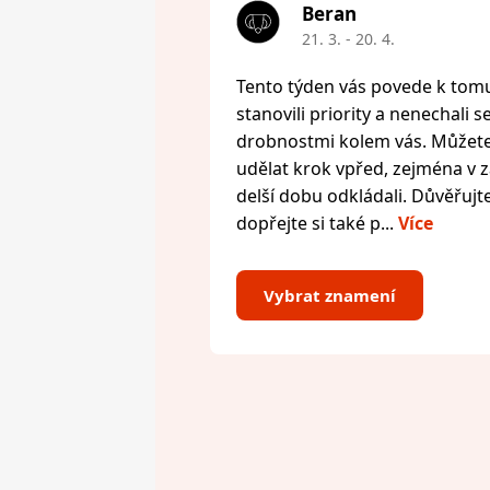
Beran
21. 3. - 20. 4.
Tento týden vás povede k tomu,
stanovili priority a nenechali s
drobnostmi kolem vás. Můžete 
udělat krok vpřed, zejména v zál
delší dobu odkládali. Důvěřujte
dopřejte si také p...
Více
Vybrat znamení