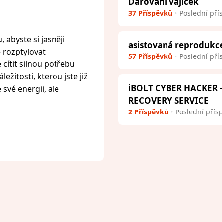
Darování vajíček
37 Příspěvků
Poslední pří
 abyste si jasněji
asistovaná reprodukc
e rozptylovat
57 Příspěvků
Poslední pří
cítit silnou potřebu
ežitosti, kterou jste již
iBOLT CYBER HACKER
 své energii, ale
RECOVERY SERVICE
2 Příspěvků
Poslední přís