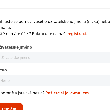
ihlaste se pomocí vašeho uživatelského jména (nicku) nebo
mailu.
ště nemáte účet? Pokračujte na naši
registraci
.
živatelské jméno
eslo
apomněla jste své heslo?
Pošlete si jej e-mailem