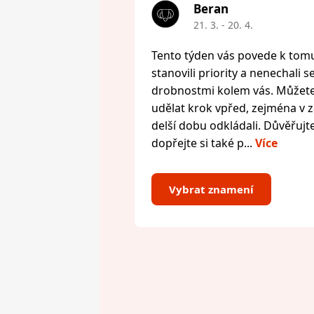
Beran
21. 3. - 20. 4.
Tento týden vás povede k tomu,
stanovili priority a nenechali s
drobnostmi kolem vás. Můžete 
udělat krok vpřed, zejména v zál
delší dobu odkládali. Důvěřujte
dopřejte si také p...
Více
Vybrat znamení