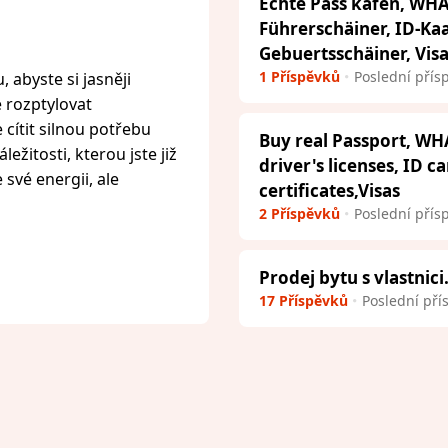
Echte Pass kafen, WHA
Führerschäiner, ID-Ka
Gebuertsschäiner, Vis
1 Příspěvků
Poslední přís
 abyste si jasněji
e rozptylovat
cítit silnou potřebu
Buy real Passport, WH
ežitosti, kterou jste již
driver's licenses, ID c
 své energii, ale
certificates,Visas
2 Příspěvků
Poslední přís
Prodej bytu s vlastnici
17 Příspěvků
Poslední pří