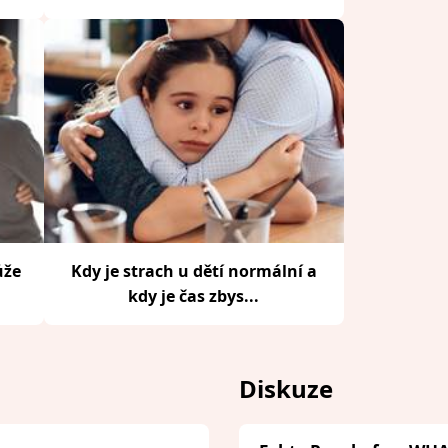
ůže
Kdy je strach u dětí normální a
kdy je čas zbys...
Diskuze