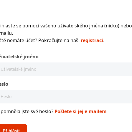
ihlaste se pomocí vašeho uživatelského jména (nicku) nebo
mailu.
ště nemáte účet? Pokračujte na naši
registraci
.
živatelské jméno
eslo
apomněla jste své heslo?
Pošlete si jej e-mailem