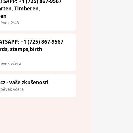
TSAPP: +1 (725) 867-9567
arten, Timberen,
aen
pěvek 2:43
ATSAPP: +1 (725) 867-9567
ards, stamps,birth
pěvek včera
.cz - vaše zkušenosti
spěvek včera