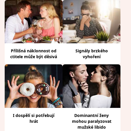
Přílišná náklonnost od
Signály brzkého
ctitele může být děsivá
vyhoření
I dospělí si potřebují
Dominantní ženy
hrát
mohou paralyzovat
mužské libido