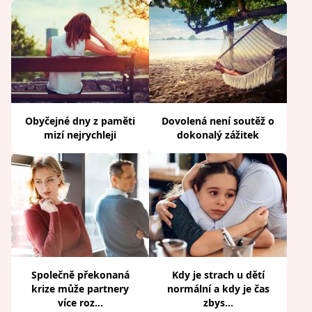
Obyčejné dny z paměti
Dovolená není soutěž o
mizí nejrychleji
dokonalý zážitek
Společně překonaná
Kdy je strach u dětí
krize může partnery
normální a kdy je čas
více roz...
zbys...