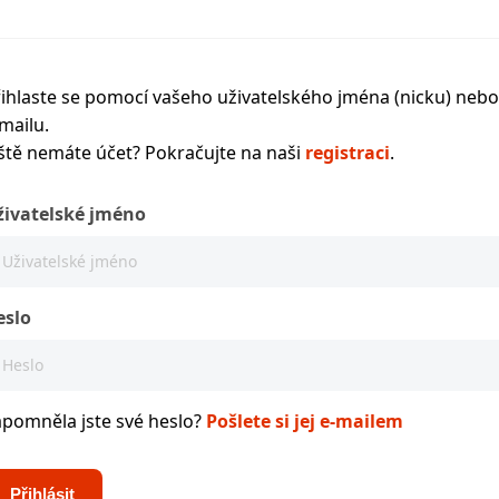
ihlaste se pomocí vašeho uživatelského jména (nicku) nebo
mailu.
ště nemáte účet? Pokračujte na naši
registraci
.
živatelské jméno
eslo
apomněla jste své heslo?
Pošlete si jej e-mailem