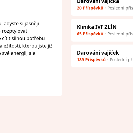
Darování vajíčka
20 Příspěvků
Poslední pří
 abyste si jasněji
Klinika IVF ZLÍN
e rozptylovat
65 Příspěvků
Poslední pří
cítit silnou potřebu
ežitosti, kterou jste již
Darování vajíček
 své energii, ale
189 Příspěvků
Poslední př