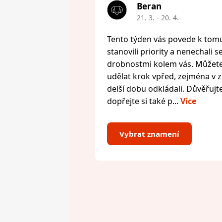
Beran
21. 3. - 20. 4.
Tento týden vás povede k tomu,
stanovili priority a nenechali s
drobnostmi kolem vás. Můžete 
udělat krok vpřed, zejména v zál
delší dobu odkládali. Důvěřujte
dopřejte si také p...
Více
Vybrat znamení