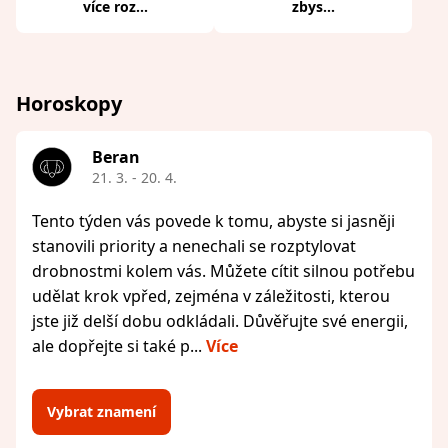
více roz...
zbys...
Horoskopy
Beran
21. 3. - 20. 4.
Tento týden vás povede k tomu, abyste si jasněji
stanovili priority a nenechali se rozptylovat
drobnostmi kolem vás. Můžete cítit silnou potřebu
udělat krok vpřed, zejména v záležitosti, kterou
jste již delší dobu odkládali. Důvěřujte své energii,
ale dopřejte si také p...
Více
Vybrat znamení