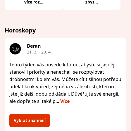
více roz...
zbys...
Horoskopy
Beran
21. 3. - 20. 4.
Tento týden vás povede k tomu, abyste si jasněji
stanovili priority a nenechali se rozptylovat
drobnostmi kolem vás. Můžete cítit silnou potřebu
udělat krok vpřed, zejména v záležitosti, kterou
jste již delší dobu odkládali. Důvěřujte své energii,
ale dopřejte si také p...
Více
Vybrat znamení