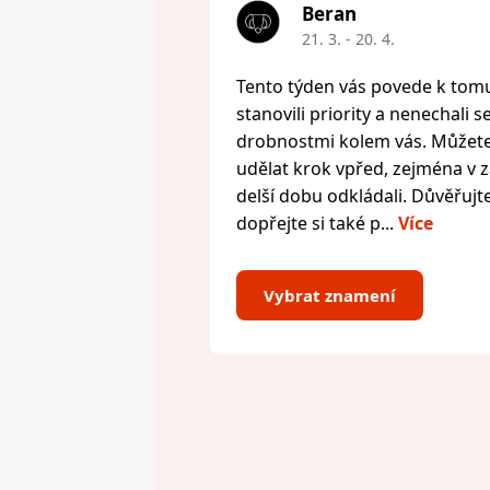
Beran
21. 3. - 20. 4.
Tento týden vás povede k tomu,
stanovili priority a nenechali s
drobnostmi kolem vás. Můžete 
udělat krok vpřed, zejména v zál
delší dobu odkládali. Důvěřujte
dopřejte si také p...
Více
Vybrat znamení