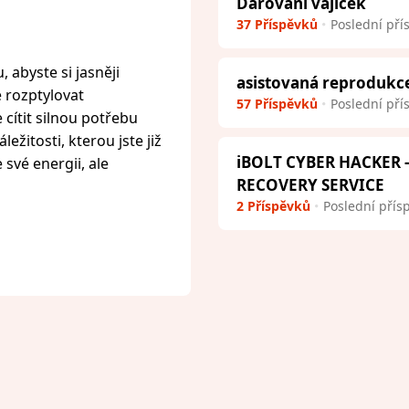
Darování vajíček
37 Příspěvků
Poslední pří
 abyste si jasněji
asistovaná reprodukc
e rozptylovat
57 Příspěvků
Poslední pří
cítit silnou potřebu
ežitosti, kterou jste již
iBOLT CYBER HACKER
 své energii, ale
RECOVERY SERVICE
2 Příspěvků
Poslední přís