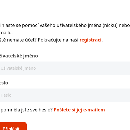
ihlaste se pomocí vašeho uživatelského jména (nicku) nebo
mailu.
ště nemáte účet? Pokračujte na naši
registraci
.
živatelské jméno
eslo
apomněla jste své heslo?
Pošlete si jej e-mailem