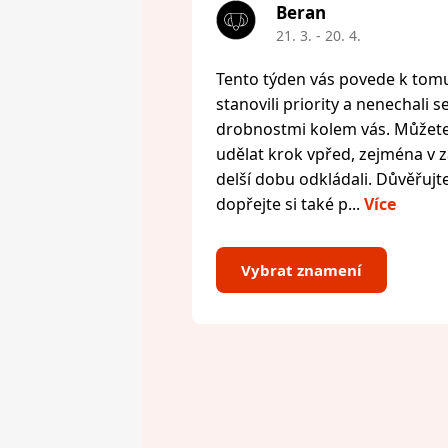
Beran
21. 3. - 20. 4.
Tento týden vás povede k tomu,
stanovili priority a nenechali s
drobnostmi kolem vás. Můžete 
udělat krok vpřed, zejména v zál
delší dobu odkládali. Důvěřujte
dopřejte si také p...
Více
Vybrat znamení