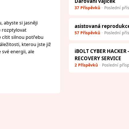
Darování vajíček
37 Příspěvků
Poslední pří
 abyste si jasněji
asistovaná reprodukc
e rozptylovat
57 Příspěvků
Poslední pří
cítit silnou potřebu
ežitosti, kterou jste již
iBOLT CYBER HACKER
 své energii, ale
RECOVERY SERVICE
2 Příspěvků
Poslední přís