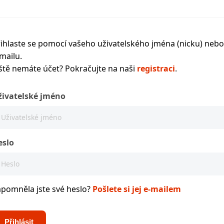
ihlaste se pomocí vašeho uživatelského jména (nicku) nebo
mailu.
ště nemáte účet? Pokračujte na naši
registraci
.
živatelské jméno
eslo
apomněla jste své heslo?
Pošlete si jej e-mailem