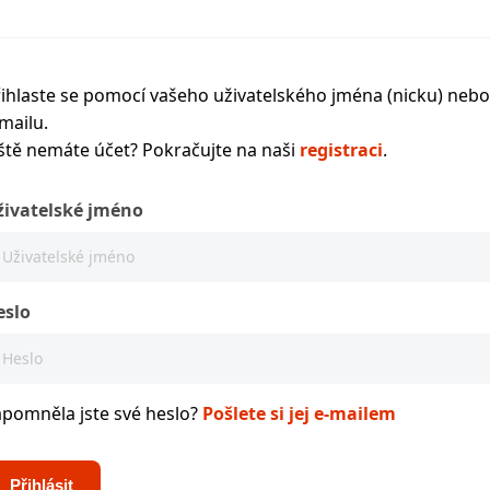
ihlaste se pomocí vašeho uživatelského jména (nicku) nebo
mailu.
ště nemáte účet? Pokračujte na naši
registraci
.
živatelské jméno
eslo
apomněla jste své heslo?
Pošlete si jej e-mailem