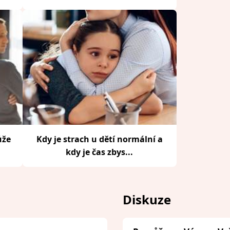
ůže
Kdy je strach u dětí normální a
kdy je čas zbys...
Diskuze