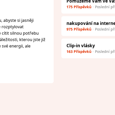
Pomůžeme Vám ve Vaší 
175 Příspěvků
Poslední př
 abyste si jasněji
nakupování na intern
e rozptylovat
975 Příspěvků
Poslední př
cítit silnou potřebu
ežitosti, kterou jste již
Clip-in vlásky
 své energii, ale
163 Příspěvků
Poslední př