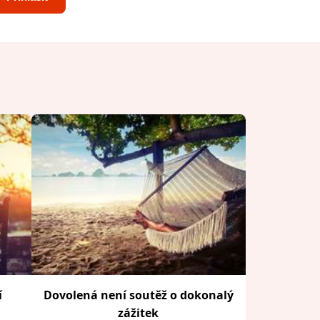
í
Dovolená není soutěž o dokonalý
zážitek