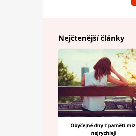
Nejčtenější články
Obyčejné dny z paměti miz
nejrychleji