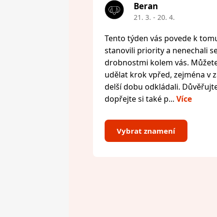
Beran
21. 3. - 20. 4.
Tento týden vás povede k tomu,
stanovili priority a nenechali s
drobnostmi kolem vás. Můžete 
udělat krok vpřed, zejména v zál
delší dobu odkládali. Důvěřujte
dopřejte si také p...
Více
Vybrat znamení