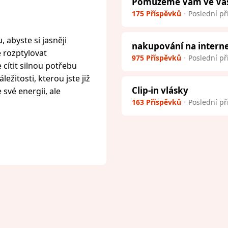
Pomůžeme Vám ve Vaší 
175 Příspěvků
Poslední př
 abyste si jasněji
nakupování na intern
e rozptylovat
975 Příspěvků
Poslední př
cítit silnou potřebu
ežitosti, kterou jste již
Clip-in vlásky
 své energii, ale
163 Příspěvků
Poslední př