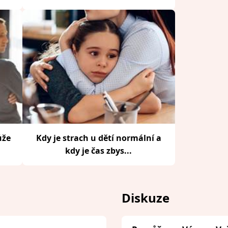
ůže
Kdy je strach u dětí normální a
kdy je čas zbys...
Diskuze