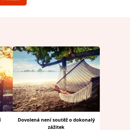
í
Dovolená není soutěž o dokonalý
zážitek