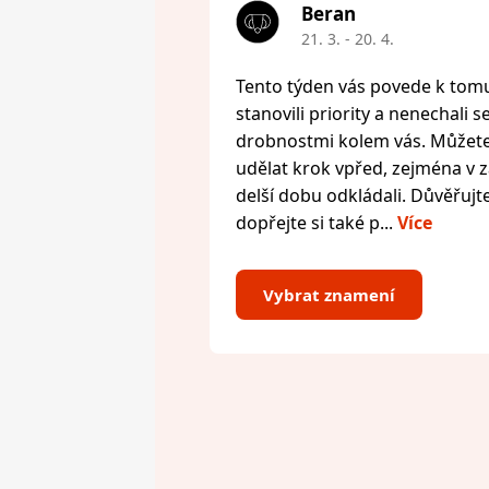
Beran
21. 3. - 20. 4.
Tento týden vás povede k tomu,
stanovili priority a nenechali s
drobnostmi kolem vás. Můžete 
udělat krok vpřed, zejména v zál
delší dobu odkládali. Důvěřujte
dopřejte si také p...
Více
Vybrat znamení