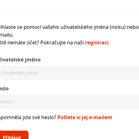
ihlaste se pomocí vašeho uživatelského jména (nicku) nebo
mailu.
ště nemáte účet? Pokračujte na naši
registraci
.
živatelské jméno
eslo
apomněla jste své heslo?
Pošlete si jej e-mailem