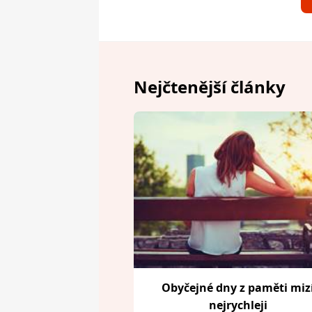
Nejčtenější články
Obyčejné dny z paměti miz
nejrychleji