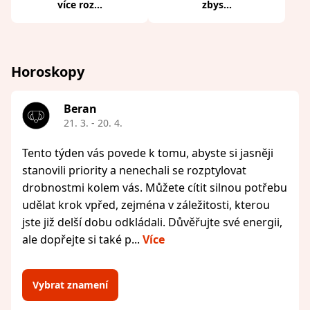
více roz...
zbys...
Horoskopy
Beran
21. 3. - 20. 4.
Tento týden vás povede k tomu, abyste si jasněji
stanovili priority a nenechali se rozptylovat
drobnostmi kolem vás. Můžete cítit silnou potřebu
udělat krok vpřed, zejména v záležitosti, kterou
jste již delší dobu odkládali. Důvěřujte své energii,
ale dopřejte si také p...
Více
Vybrat znamení