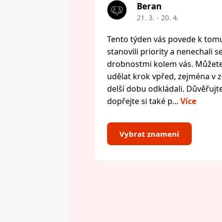
Beran
21. 3. - 20. 4.
Tento týden vás povede k tomu,
stanovili priority a nenechali s
drobnostmi kolem vás. Můžete 
udělat krok vpřed, zejména v zál
delší dobu odkládali. Důvěřujte
dopřejte si také p...
Více
Vybrat znamení