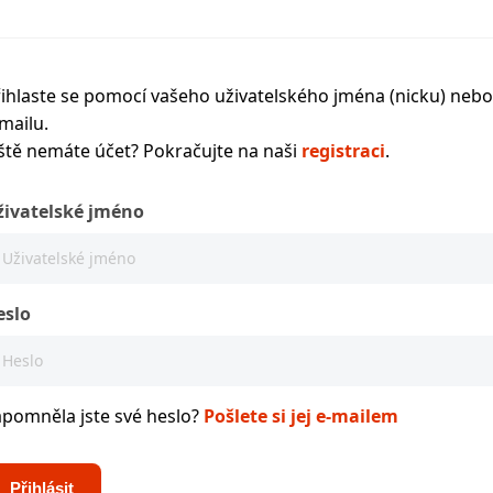
ihlaste se pomocí vašeho uživatelského jména (nicku) nebo
mailu.
ště nemáte účet? Pokračujte na naši
registraci
.
živatelské jméno
eslo
apomněla jste své heslo?
Pošlete si jej e-mailem