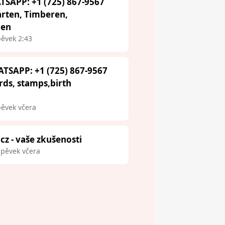
TSAPP: +1 (725) 867-9567
arten, Timberen,
aen
pěvek 2:43
ATSAPP: +1 (725) 867-9567
ards, stamps,birth
pěvek včera
.cz - vaše zkušenosti
spěvek včera