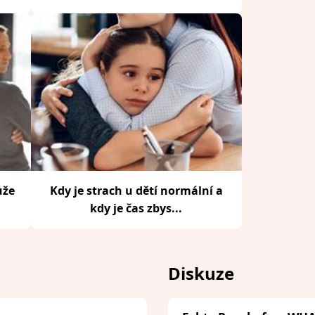
ůže
Kdy je strach u dětí normální a
kdy je čas zbys...
Diskuze