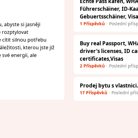
Echte Pass kafen, WHA
Führerschäiner, ID-Ka
Gebuertsschäiner, Vis
1 Příspěvků
Poslední přís
 abyste si jasněji
e rozptylovat
cítit silnou potřebu
Buy real Passport, WH
ežitosti, kterou jste již
driver's licenses, ID c
 své energii, ale
certificates,Visas
2 Příspěvků
Poslední přís
Prodej bytu s vlastnici
17 Příspěvků
Poslední pří