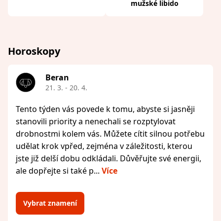
mužské libido
Horoskopy
Beran
21. 3. - 20. 4.
Tento týden vás povede k tomu, abyste si jasněji
stanovili priority a nenechali se rozptylovat
drobnostmi kolem vás. Můžete cítit silnou potřebu
udělat krok vpřed, zejména v záležitosti, kterou
jste již delší dobu odkládali. Důvěřujte své energii,
ale dopřejte si také p...
Více
Vybrat znamení