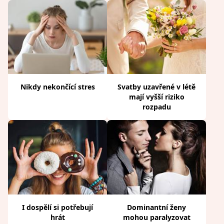
Nikdy nekončící stres
Svatby uzavřené v létě
mají vyšší riziko
rozpadu
I dospělí si potřebují
Dominantní ženy
hrát
mohou paralyzovat