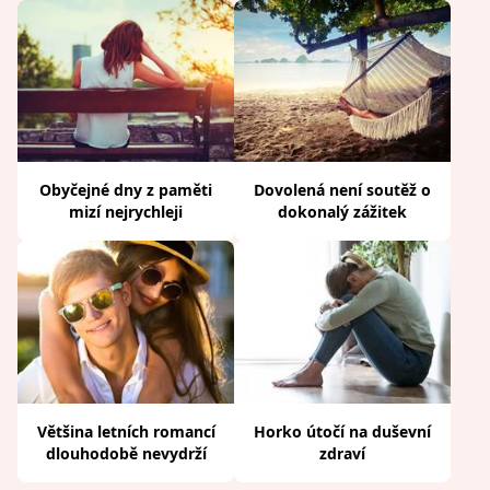
Obyčejné dny z paměti
Dovolená není soutěž o
mizí nejrychleji
dokonalý zážitek
Většina letních romancí
Horko útočí na duševní
dlouhodobě nevydrží
zdraví