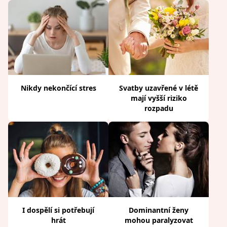
Nikdy nekončící stres
Svatby uzavřené v létě
mají vyšší riziko
rozpadu
I dospělí si potřebují
Dominantní ženy
hrát
mohou paralyzovat