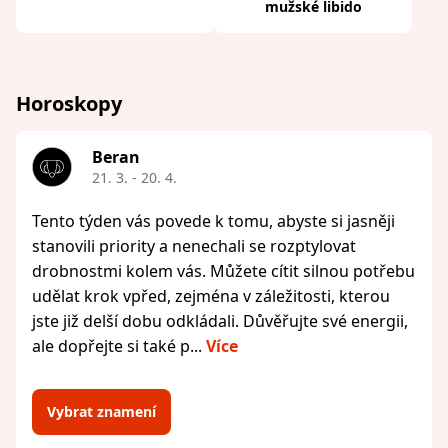
mužské libido
Horoskopy
Beran
21. 3. - 20. 4.
Tento týden vás povede k tomu, abyste si jasněji
stanovili priority a nenechali se rozptylovat
drobnostmi kolem vás. Můžete cítit silnou potřebu
udělat krok vpřed, zejména v záležitosti, kterou
jste již delší dobu odkládali. Důvěřujte své energii,
ale dopřejte si také p...
Více
Vybrat znamení