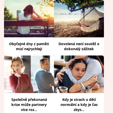
Obyčejné dny z paměti
Dovolená není soutěž o
mizí nejrychleji
dokonalý zážitek
Společně překonaná
Kdy je strach u dětí
krize může partnery
normální a kdy je čas
více roz...
zbys...