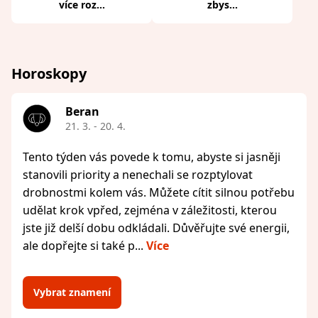
více roz...
zbys...
Horoskopy
Beran
21. 3. - 20. 4.
Tento týden vás povede k tomu, abyste si jasněji
stanovili priority a nenechali se rozptylovat
drobnostmi kolem vás. Můžete cítit silnou potřebu
udělat krok vpřed, zejména v záležitosti, kterou
jste již delší dobu odkládali. Důvěřujte své energii,
ale dopřejte si také p...
Více
Vybrat znamení