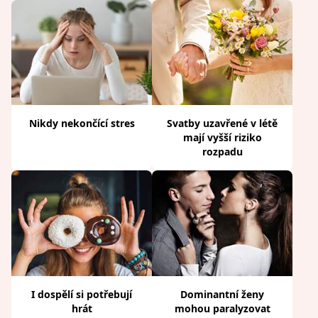
Nikdy nekončící stres
Svatby uzavřené v létě
mají vyšší riziko
rozpadu
I dospělí si potřebují
Dominantní ženy
hrát
mohou paralyzovat