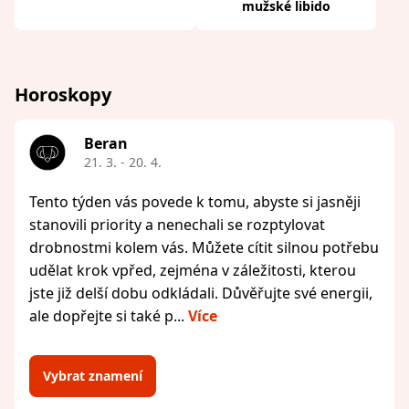
mužské libido
Horoskopy
Beran
21. 3. - 20. 4.
Tento týden vás povede k tomu, abyste si jasněji
stanovili priority a nenechali se rozptylovat
drobnostmi kolem vás. Můžete cítit silnou potřebu
udělat krok vpřed, zejména v záležitosti, kterou
jste již delší dobu odkládali. Důvěřujte své energii,
ale dopřejte si také p...
Více
Vybrat znamení