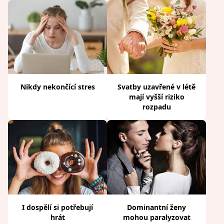
Nikdy nekončící stres
Svatby uzavřené v létě
mají vyšší riziko
rozpadu
I dospělí si potřebují
Dominantní ženy
hrát
mohou paralyzovat