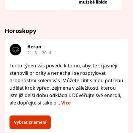
mužské libido
Horoskopy
Beran
21. 3. - 20. 4.
Tento týden vás povede k tomu, abyste si jasněji
stanovili priority a nenechali se rozptylovat
drobnostmi kolem vás. Můžete cítit silnou potřebu
udělat krok vpřed, zejména v záležitosti, kterou
jste již delší dobu odkládali. Důvěřujte své energii,
ale dopřejte si také p...
Více
Vybrat znamení