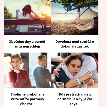
Obyčejné dny z paměti
Dovolená není soutěž o
mizí nejrychleji
dokonalý zážitek
Společně překonaná
Kdy je strach u dětí
krize může partnery
normální a kdy je čas
více roz...
zbys...