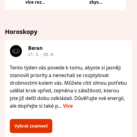
více roz...
zbys...
Horoskopy
Beran
21. 3. - 20. 4.
Tento týden vás povede k tomu, abyste si jasněji
stanovili priority a nenechali se rozptylovat
drobnostmi kolem vás. Můžete cítit silnou potřebu
udělat krok vpřed, zejména v záležitosti, kterou
jste již delší dobu odkládali. Důvěřujte své energii,
ale dopřejte si také p...
Více
Vybrat znamení