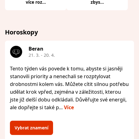
více roz...
zbys...
Horoskopy
Beran
21. 3. - 20. 4.
Tento týden vás povede k tomu, abyste si jasněji
stanovili priority a nenechali se rozptylovat
drobnostmi kolem vás. Můžete cítit silnou potřebu
udělat krok vpřed, zejména v záležitosti, kterou
jste již delší dobu odkládali. Důvěřujte své energii,
ale dopřejte si také p...
Více
Vybrat znamení