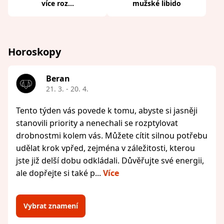
více roz...
mužské libido
Horoskopy
Beran
21. 3. - 20. 4.
Tento týden vás povede k tomu, abyste si jasněji
stanovili priority a nenechali se rozptylovat
drobnostmi kolem vás. Můžete cítit silnou potřebu
udělat krok vpřed, zejména v záležitosti, kterou
jste již delší dobu odkládali. Důvěřujte své energii,
ale dopřejte si také p...
Více
Vybrat znamení