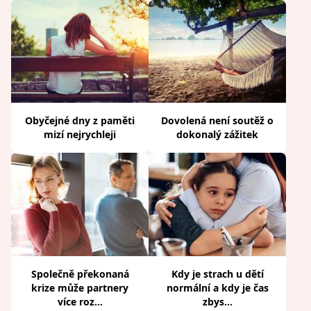
Obyčejné dny z paměti
Dovolená není soutěž o
mizí nejrychleji
dokonalý zážitek
Společně překonaná
Kdy je strach u dětí
krize může partnery
normální a kdy je čas
více roz...
zbys...