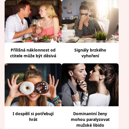
Přílišná náklonnost od
Signály brzkého
ctitele může být děsivá
vyhoření
I dospělí si potřebují
Dominantní ženy
hrát
mohou paralyzovat
mužské libido