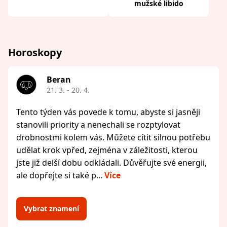
mužské libido
Horoskopy
Beran
21. 3. - 20. 4.
Tento týden vás povede k tomu, abyste si jasněji
stanovili priority a nenechali se rozptylovat
drobnostmi kolem vás. Můžete cítit silnou potřebu
udělat krok vpřed, zejména v záležitosti, kterou
jste již delší dobu odkládali. Důvěřujte své energii,
ale dopřejte si také p...
Více
Vybrat znamení