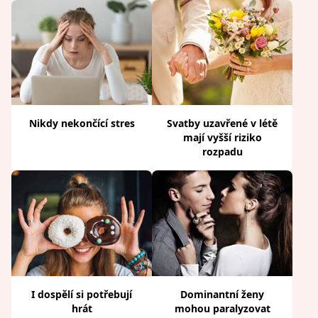
Nikdy nekončící stres
Svatby uzavřené v létě
mají vyšší riziko
rozpadu
I dospělí si potřebují
Dominantní ženy
hrát
mohou paralyzovat