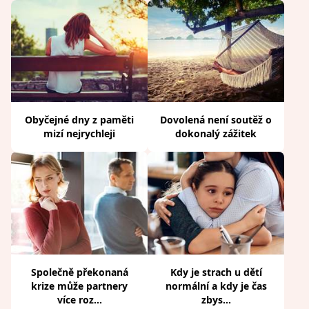
Obyčejné dny z paměti
Dovolená není soutěž o
mizí nejrychleji
dokonalý zážitek
Společně překonaná
Kdy je strach u dětí
krize může partnery
normální a kdy je čas
více roz...
zbys...