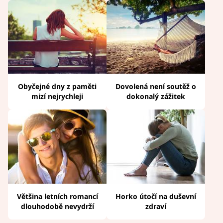
Obyčejné dny z paměti
Dovolená není soutěž o
mizí nejrychleji
dokonalý zážitek
Většina letních romancí
Horko útočí na duševní
dlouhodobě nevydrží
zdraví