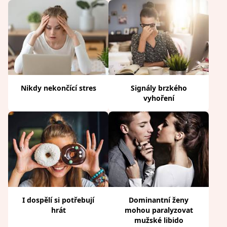
Nikdy nekončící stres
Signály brzkého
vyhoření
I dospělí si potřebují
Dominantní ženy
hrát
mohou paralyzovat
mužské libido