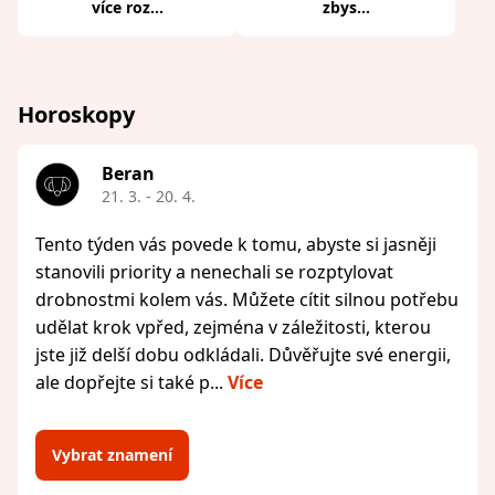
více roz...
zbys...
Horoskopy
Beran
21. 3. - 20. 4.
Tento týden vás povede k tomu, abyste si jasněji
stanovili priority a nenechali se rozptylovat
drobnostmi kolem vás. Můžete cítit silnou potřebu
udělat krok vpřed, zejména v záležitosti, kterou
jste již delší dobu odkládali. Důvěřujte své energii,
ale dopřejte si také p...
Více
Vybrat znamení