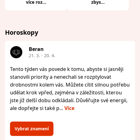
více roz...
zbys...
Horoskopy
Beran
21. 3. - 20. 4.
Tento týden vás povede k tomu, abyste si jasněji
stanovili priority a nenechali se rozptylovat
drobnostmi kolem vás. Můžete cítit silnou potřebu
udělat krok vpřed, zejména v záležitosti, kterou
jste již delší dobu odkládali. Důvěřujte své energii,
ale dopřejte si také p...
Více
Vybrat znamení