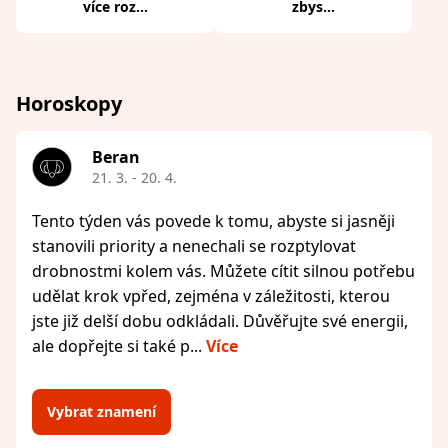
více roz...
zbys...
Horoskopy
Beran
21. 3. - 20. 4.
Tento týden vás povede k tomu, abyste si jasněji
stanovili priority a nenechali se rozptylovat
drobnostmi kolem vás. Můžete cítit silnou potřebu
udělat krok vpřed, zejména v záležitosti, kterou
jste již delší dobu odkládali. Důvěřujte své energii,
ale dopřejte si také p...
Více
Vybrat znamení