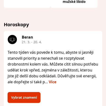
mužské libido
Horoskopy
Beran
21. 3. - 20. 4.
Tento týden vás povede k tomu, abyste si jasněji
stanovili priority a nenechali se rozptylovat
drobnostmi kolem vás. Můžete cítit silnou potřebu
udělat krok vpřed, zejména v záležitosti, kterou
jste již delší dobu odkládali. Důvěřujte své energii,
ale dopřejte si také p...
Více
Vybrat znamení