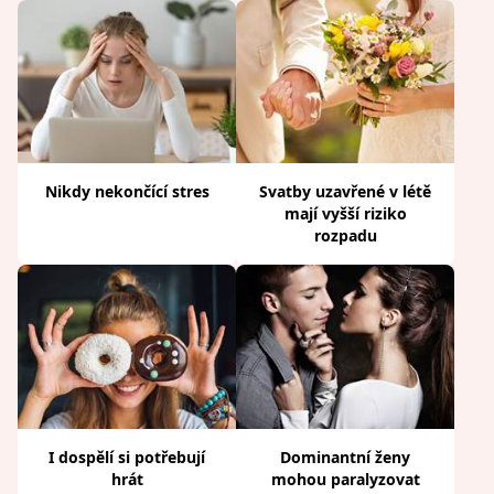
Nikdy nekončící stres
Svatby uzavřené v létě
mají vyšší riziko
rozpadu
I dospělí si potřebují
Dominantní ženy
hrát
mohou paralyzovat