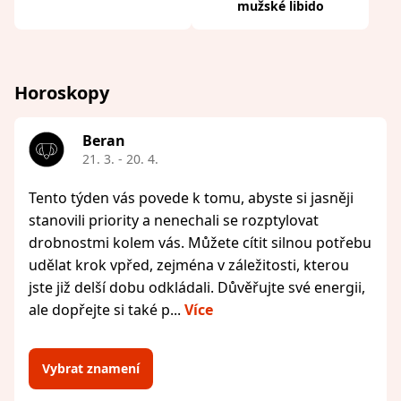
mužské libido
Horoskopy
Beran
21. 3. - 20. 4.
Tento týden vás povede k tomu, abyste si jasněji
stanovili priority a nenechali se rozptylovat
drobnostmi kolem vás. Můžete cítit silnou potřebu
udělat krok vpřed, zejména v záležitosti, kterou
jste již delší dobu odkládali. Důvěřujte své energii,
ale dopřejte si také p...
Více
Vybrat znamení