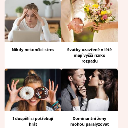
Nikdy nekončící stres
Svatby uzavřené v létě
mají vyšší riziko
rozpadu
I dospělí si potřebují
Dominantní ženy
hrát
mohou paralyzovat