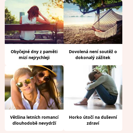
Obyčejné dny z paměti
Dovolená není soutěž o
mizí nejrychleji
dokonalý zážitek
Většina letních romancí
Horko útočí na duševní
dlouhodobě nevydrží
zdraví