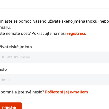
ihlaste se pomocí vašeho uživatelského jména (nicku) nebo
mailu.
ště nemáte účet? Pokračujte na naši
registraci
.
živatelské jméno
eslo
apomněla jste své heslo?
Pošlete si jej e-mailem