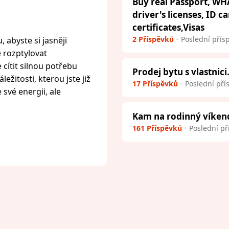
Buy real Passport, WH
driver's licenses, ID c
certificates,Visas
2 Příspěvků
Poslední přís
 abyste si jasněji
e rozptylovat
cítit silnou potřebu
Prodej bytu s vlastnici
ežitosti, kterou jste již
17 Příspěvků
Poslední pří
 své energii, ale
Kam na rodinný víken
161 Příspěvků
Poslední př