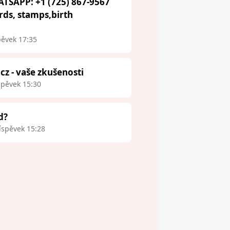
ATSAPP: +1 (725) 867-9567
ards, stamps,birth
pěvek 17:35
.cz - vaše zkušenosti
spěvek 15:30
d?
íspěvek 15:28