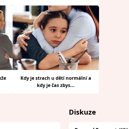
ůže
Kdy je strach u dětí normální a
kdy je čas zbys...
Diskuze