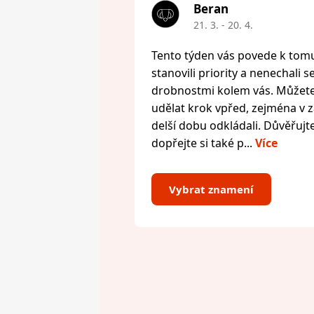
Beran
21. 3. - 20. 4.
Tento týden vás povede k tomu,
stanovili priority a nenechali s
drobnostmi kolem vás. Můžete 
udělat krok vpřed, zejména v zál
delší dobu odkládali. Důvěřujte
dopřejte si také p...
Více
Vybrat znamení