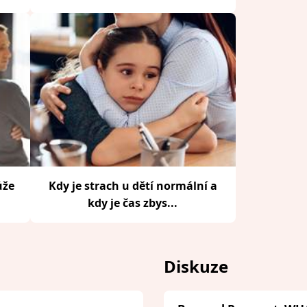
ůže
Kdy je strach u dětí normální a
kdy je čas zbys...
Diskuze