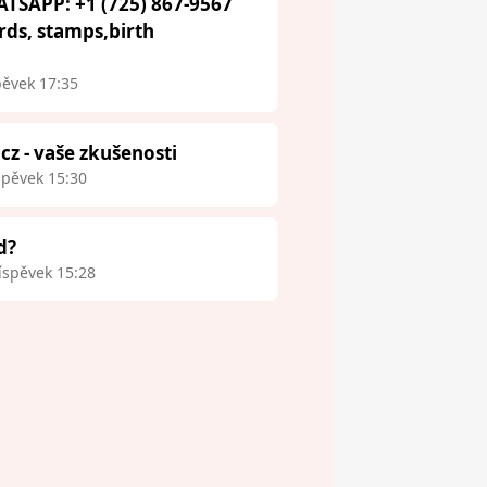
ATSAPP: +1 (725) 867-9567
ards, stamps,birth
pěvek 17:35
.cz - vaše zkušenosti
spěvek 15:30
d?
íspěvek 15:28