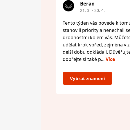
Beran
21. 3. - 20. 4.
Tento týden vás povede k tomu,
stanovili priority a nenechali s
drobnostmi kolem vás. Můžete 
udělat krok vpřed, zejména v zál
delší dobu odkládali. Důvěřujte
dopřejte si také p...
Více
Vybrat znamení