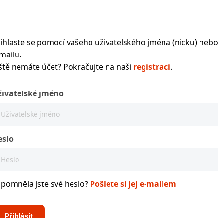
ihlaste se pomocí vašeho uživatelského jména (nicku) nebo
mailu.
ště nemáte účet? Pokračujte na naši
registraci
.
živatelské jméno
eslo
apomněla jste své heslo?
Pošlete si jej e-mailem