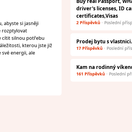
Buy real Passport, WH
driver's licenses, ID c
certificates,Visas
2 Příspěvků
Poslední přís
 abyste si jasněji
e rozptylovat
cítit silnou potřebu
Prodej bytu s vlastnici
ežitosti, kterou jste již
17 Příspěvků
Poslední pří
 své energii, ale
Kam na rodinný víken
161 Příspěvků
Poslední př