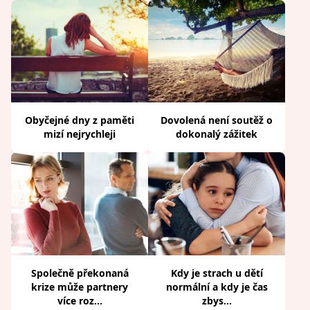
Obyčejné dny z paměti
Dovolená není soutěž o
mizí nejrychleji
dokonalý zážitek
Společně překonaná
Kdy je strach u dětí
krize může partnery
normální a kdy je čas
více roz...
zbys...