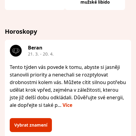
mužské libido
Horoskopy
Beran
21. 3. - 20. 4.
Tento týden vás povede k tomu, abyste si jasněji
stanovili priority a nenechali se rozptylovat
drobnostmi kolem vás. Můžete cítit silnou potřebu
udělat krok vpřed, zejména v záležitosti, kterou
jste již delší dobu odkládali. Důvěřujte své energii,
ale dopřejte si také p...
Více
Vybrat znamení