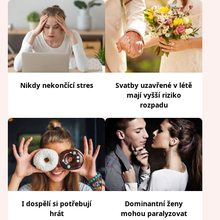
Nikdy nekončící stres
Svatby uzavřené v létě
mají vyšší riziko
rozpadu
I dospělí si potřebují
Dominantní ženy
hrát
mohou paralyzovat